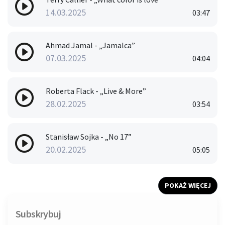
14.03.2025
03:47
Ahmad Jamal - „Jamalca”
07.03.2025
04:04
Roberta Flack - „Live & More”
28.02.2025
03:54
Stanisław Sojka - „No 17”
20.02.2025
05:05
POKAŻ WIĘCEJ
Subskrybuj