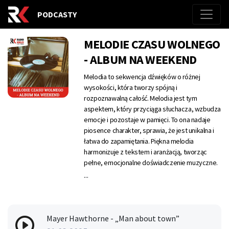
PODCASTY
MELODIE CZASU WOLNEGO
- ALBUM NA WEEKEND
Melodia to sekwencja dźwięków o różnej
wysokości, która tworzy spójną i
rozpoznawalną całość. Melodia jest tym
aspektem, który przyciąga słuchacza, wzbudza
emocje i pozostaje w pamięci. To ona nadaje
piosence charakter, sprawia, że jest unikalna i
łatwa do zapamiętania. Piękna melodia
harmonizuje z tekstem i aranżacją, tworząc
pełne, emocjonalne doświadczenie muzyczne.
Zapraszamy do świata, gdzie czas płynie
...
inaczej, a muzyka staje się balsamem dla duszy.
„Melodie czasu wolnego” to program, który
przeniesie słuchaczy w krainę dźwiękowego
wypoczynku. To idealna propozycja na sobotnie
Mayer Hawthorne - „Man about town”
popołudnia, gdy słońce leniwie opada na