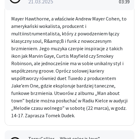
21.03.2025
03:39
horyzont, a powietrze wypełnia delikatny
powiew świeżości. Wyjątkowa selekcja
Mayer Hawthorne, a właściwie Andrew Mayer Cohen, to
muzyczna obejmie zarówno klasyki, jak i
współczesne kompozycje, które można będzie
amerykański wokalista, producent i
nazwać perełkami z różnych zakątków świata.
multiinstrumentalista, który z powodzeniem łączy
Każda audycja to nowa podróż pełna odkryć i
klasyczny soul, R&amp;B i funk z nowoczesnym
inspiracji, która pozwoli słuchaczowi na chwilę
brzmieniem. Jego muzyka czerpie inspiracje z takich
oderwać się od codziennego zgiełku i zatopić
ikon jak Marvin Gaye, Curtis Mayfield czy Smokey
się w dźwiękach pełnych weekendowych
Robinson, ale jednocześnie ma w sobie unikalny styl i
emocji.
współczesny groove. Oprócz solowej kariery
współtworzy również duet Tuxedo z producentem
Jake’em One, gdzie eksploruje bardziej taneczne,
funkowe brzmienia. Utworów z albumu „Man about
town” będzie można posłuchać w Radiu Kielce w audycji
„Melodie czasu wolnego” w sobotę (22 marca), w godz.
14-17. Zaprasza Tomek Dudek.
Terry Callier - „What color is love”